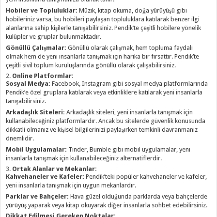
Hobiler ve Topluluklar:
Müzik, kitap okuma, doğa yürüyüşü gibi
hobileriniz varsa, bu hobileri paylaşan topluluklara katılarak benzer ilgi
alanlarına sahip kişilerle tanışabilirsiniz. Pendik’te çeşitli hobilere yönelik
kulüpler ve gruplar bulunmaktadır.
Gönüllü Çalışmalar:
Gönüllü olarak çalışmak, hem topluma faydalı
olmak hem de yeni insanlarla tanışmak için harika bir fırsattır. Pendik’te
çeşitli sivil toplum kuruluşlarında gönüllü olarak çalışabilirsiniz.
2.
Online Platformlar:
Sosyal Medya:
Facebook, Instagram gibi sosyal medya platformlarında
Pendik’e özel gruplara katılarak veya etkinliklere katılarak yeni insanlarla
tanışabilirsiniz.
Arkadaşlık Siteleri:
Arkadaşlık siteleri, yeni insanlarla tanışmak için
kullanabileceğiniz platformlardır. Ancak bu sitelerde güvenlik konusunda
dikkatli olmanız ve kişisel bilgilerinizi paylaşırken temkinli davranmanız
önemlidir.
Mobil Uygulamalar:
Tinder, Bumble gibi mobil uygulamalar, yeni
insanlarla tanışmak için kullanabileceğiniz alternatiflerdir.
3.
Ortak Alanlar ve Mekanlar:
Kahvehaneler ve Kafeler:
Pendik’teki popüler kahvehaneler ve kafeler,
yeni insanlarla tanışmak için uygun mekanlardır.
Parklar ve Bahçeler:
Hava güzel olduğunda parklarda veya bahçelerde
yürüyüş yaparak veya kitap okuyarak diğer insanlarla sohbet edebilirsiniz.
Dikkat Edilmesi Gereken Noktalar: