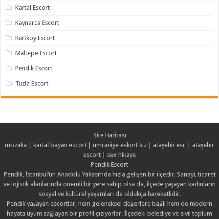
Kartal Escort
Kaynarca Escort
Kurtköy Escort
Maltepe Escort
Pendik Escort
Tuzla Escort
Site Haritası
mozaka
|
kartal bayan escort
|
ümraniye eskort kız
|
ataşehir esc
|
ataşehir
escort
|
sex hikaye
Pendik Escort
Pendik, İstanbul’un Anadolu Yakası’nda hızla gelişen bir ilçedir. Sanayi, ticaret
ve lojistik alanlarında önemli bir yere sahip olsa da, ilçede yaşayan kadınların
sosyal ve kültürel yaşamları da oldukça hareketlidir.
Pendik yaşayan escortlar, hem geleneksel değerlere bağlı hem de modern
hayata uyum sağlayan bir profil çiziyorlar. İlçedeki belediye ve sivil toplum