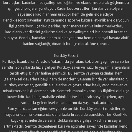
kuruluşları, kadınların sosyalleşmesi, eğitimi ve ekonomik olarak güçlenmesi
için çeşitli projeler yürütüyor. Kadın kooperatifleri, kurslar ve atölyeler
sayesinde kadınlar hem üretiyor hem de gelir elde ediyor.
Pendik escort bayanlar, aynı zamanda spor ve kültürel etkinliklere de yoğun
ilgi gösteriyor. İlçedeki parklar, spor merkezleri ve kültür merkezleri,
kadınların kendilerini geliştirmeleri ve sosyalleşmeleri için önemli fırsatlar
sunuyor. Pendik, kadınların hem aile hayatlarına hem de sosyal hayata aktif
katılım sağladığı, dinamik bir ilçe olarak öne çıkıyor.
Kurtköy Escort
Kurtköy, İstanbul'un Anadolu Yakası'nda yer alan, köklü bir geçmişe sahip bir
semttir. Son yıllarda hızla gelişen Kurtköy, sakin ve huzurlu yaşamı arayanların
tercih ettiği bir yer haline gelmiştir. Bu semtte yaşayan kadınlar, hem
geleneksel değerlere bağlı hem de modern yaşamın içinde yer almaktadır.
Kurtköy escortlar, genellikle ailelerine ve çevrelerine bağlı, yardımsever ve
misafirperver kişiliklere sahiptir. Semtteki mahalle komşuluk ilişkileri oldukça
kuvvetlidir. Kadınlar, mahalle etkinliklerine katılarak sosyalleşirken, aynı
zamanda geleneksel el sanatlarını da yaşatmaktadırlar.
Son yıllarda artan eğitim seviyesi ile birlikte Kurtköy escort modeller, iş
hayatına katılma konusunda daha fazla fırsat elde etmektedirler. Özellikle
küçük işletmelerde ve esnaf dükkânlarında çalışan kadınların sayısı
artmaktadır. Semtte düzenlenen kurs ve eğitimler sayesinde kadınlar, kendi