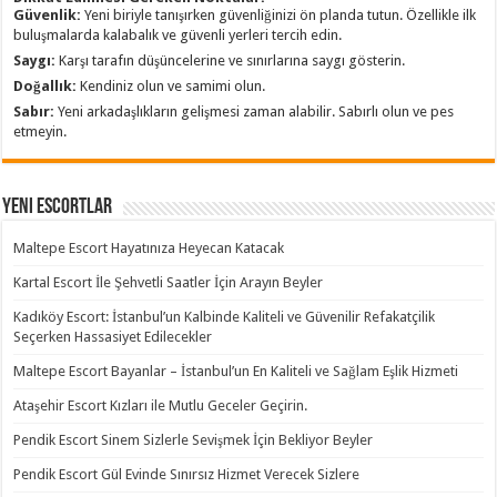
Güvenlik:
Yeni biriyle tanışırken güvenliğinizi ön planda tutun. Özellikle ilk
buluşmalarda kalabalık ve güvenli yerleri tercih edin.
Saygı:
Karşı tarafın düşüncelerine ve sınırlarına saygı gösterin.
Doğallık:
Kendiniz olun ve samimi olun.
Sabır:
Yeni arkadaşlıkların gelişmesi zaman alabilir. Sabırlı olun ve pes
etmeyin.
Yeni Escortlar
Maltepe Escort Hayatınıza Heyecan Katacak
Kartal Escort İle Şehvetli Saatler İçin Arayın Beyler
Kadıköy Escort: İstanbul’un Kalbinde Kaliteli ve Güvenilir Refakatçilik
Seçerken Hassasiyet Edilecekler
Maltepe Escort Bayanlar – İstanbul’un En Kaliteli ve Sağlam Eşlik Hizmeti
Ataşehir Escort Kızları ile Mutlu Geceler Geçirin.
Pendik Escort Sinem Sizlerle Sevişmek İçin Bekliyor Beyler
Pendik Escort Gül Evinde Sınırsız Hizmet Verecek Sizlere