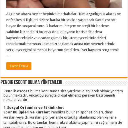
Azgın ve abaza beyler hepinize merhabalar. Tüm azgınlığınızı alacak ve
nefes kesici ilişkileri sizlere harika bir şekilde yaşatacak Kartal escort
bayan ile tanışacaksınız. O kadar muhteşem ve ateşli bir bedene
sahibim ki Kendinizi bu zevk dolu dünyanın içerisinde adeta
kaybedeceksiniz ve oradan çıkmak hiç istemeyeceksiniz sizleri
rahatlatmak memnun kalmanızı sağlamak adına tüm yeteneklerimiz
sergileyeceğimi bilmenizi istiyorum şimdiden. Evet hayatım rengarenk
…
Escort Detayı
Pendik Escort Bulma Yöntemleri
Pendik escort
bulma konusunda size yardımcı olabilecek birkaç yöntem
bulunmaktadır. Ancak bu süreçte dikkat etmeniz gereken bazı önemli
noktalar vardır:
1.
Sosyal Ortamlar ve Etkinlikler:
Spor Kulüpleri ve Kurslar:
Pendik’te bulunan spor salonları, dans
kursları veya dil kursları gibi yerlerde ortak ilgi alanlarınız olan kişilerle
tanışabilirsiniz. Bu ortamlar, hem fiziksel aktivite yapmanızı sağlar hem de
yeni insanlarla tanışmanıza olanak tanır.